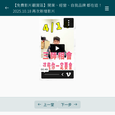
【免費影片觀賞區】開業、經營、自我品牌 都在這！
2025.10.18 再次新增影片
【免費精彩影片放置處】不定期更新，也可能下
0/10
架或收費，盡快收看
五秒快速判讀自己適不適合開業！
00:50
面試員工小技巧分享！這三種人不要用
01:33
如何避免員工離職，至少滿足四個需求
01:55
張益豪想參觀別人診所被拒絕！原因是這樣
00:54
該不該漲掛號費，五個觀點，第五個最重要！
01:24
診所需要提供刷卡嗎？！這些服務真的需要嗎（以
00:49
下影片 2024.04.16 新增）
上一堂
下一步
經營自媒體：生活與專業po文如何取捨
00:43