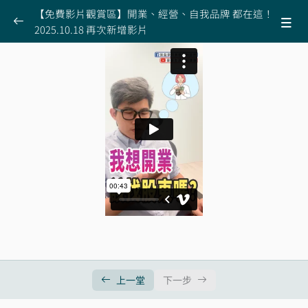
【免費影片觀賞區】開業、經營、自我品牌 都在這！
2025.10.18 再次新增影片
【免費精彩影片放置處】不定期更新，也可能下
0/10
架或收費，盡快收看
五秒快速判讀自己適不適合開業！
00:50
面試員工小技巧分享！這三種人不要用
01:33
如何避免員工離職，至少滿足四個需求
01:55
張益豪想參觀別人診所被拒絕！原因是這樣
00:54
該不該漲掛號費，五個觀點，第五個最重要！
01:24
診所需要提供刷卡嗎？！這些服務真的需要嗎（以
00:49
下影片 2024.04.16 新增）
上一堂
下一步
經營自媒體：生活與專業po文如何取捨
00:43