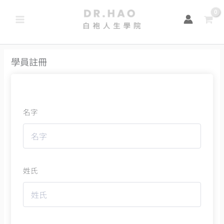
跳
至
主
要
學員註冊
內
容
名字
姓氏