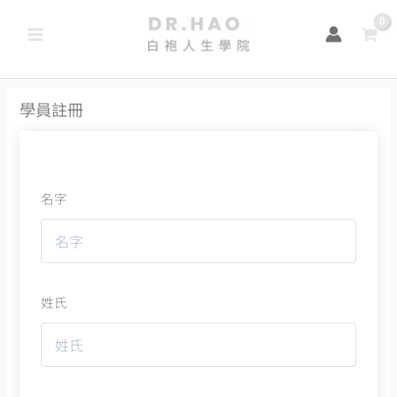
跳
至
主
要
學員註冊
內
容
名字
姓氏