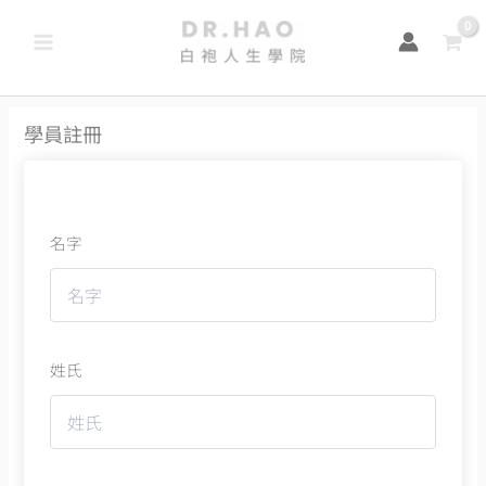
跳
至
主
要
學員註冊
內
容
名字
姓氏