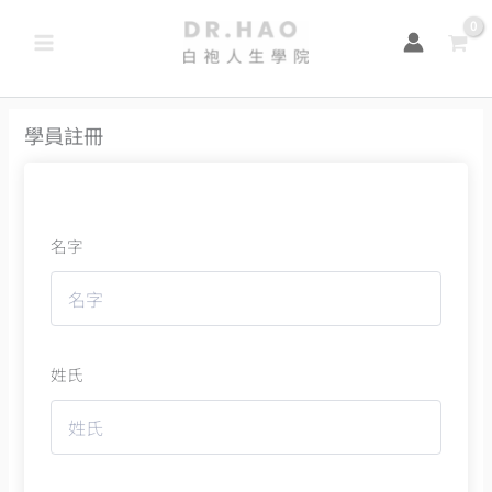
跳
至
主
要
學員註冊
內
容
名字
姓氏