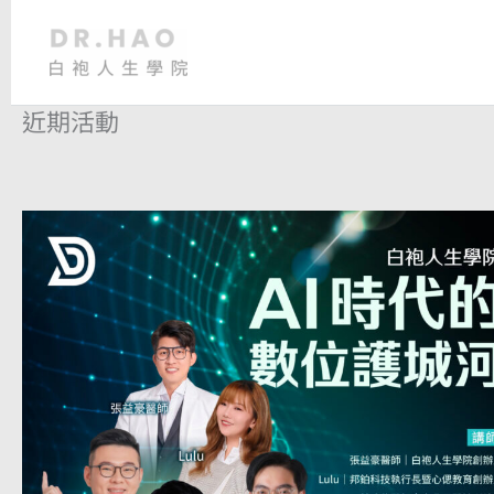
跳
至
主
要
近期活動
內
容