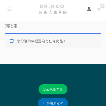
跳
至
主
要
購物車
內
容
您的購物車裡還沒有任何商品。
Line找豪老師
FB聯絡豪老師