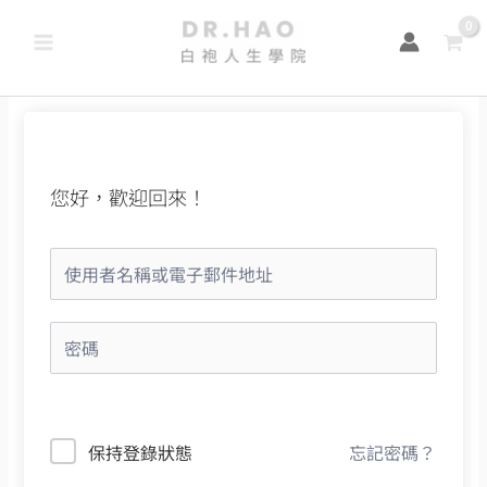
跳
至
主
要
內
容
您好，歡迎回來！
保持登錄狀態
忘記密碼？