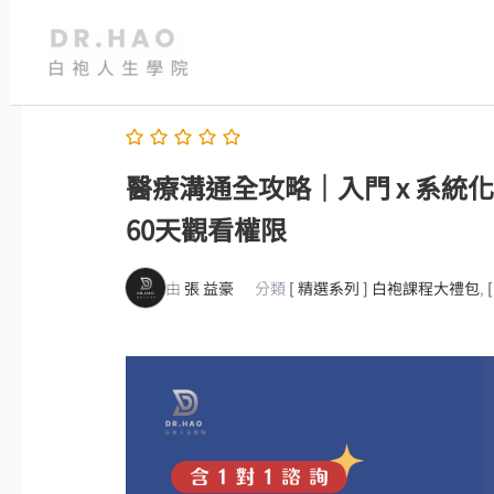
跳
至
主
要
內
容
醫療溝通全攻略｜入門 x 系
60天觀看權限
由
張 益豪
分類
[ 精選系列 ] 白袍課程大禮包
,