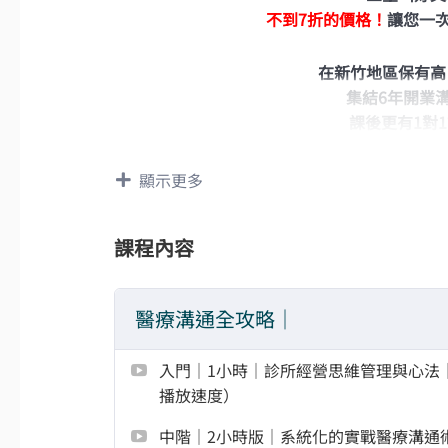
不到7折的價格！
讓您一
在
新竹地區保有高
集結6年開業
課後更有1對
顯示更多
購買後享60日觀看
課程內容
醫療溝通全攻略｜
入門｜1小時｜診所經營思維管理與心法｜醫
播放速度）
中階｜2小時版｜系統化的實戰醫療溝通