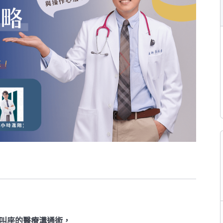
叫座的醫療溝通術，