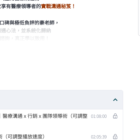
次享有醫療領導者的
實戰溝通秘笈！
口碑與極低負評的豪老師，
溝通心法，並系統化歸納
1諮詢，真正學以致用！
權限，敬請盡快開展您的學習行動！
療溝通 x 行銷 x 團隊領導術（可調整
01:08:00
術（可調整播放速度）
02:05:39