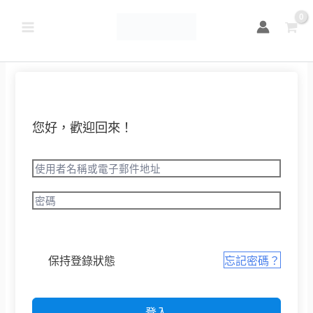
跳
至
主
要
內
容
您好，歡迎回來！
保持登錄狀態
忘記密碼？