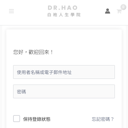
跳
至
主
要
內
容
您好，歡迎回來！
保持登錄狀態
忘記密碼？