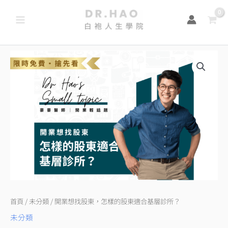
跳
至
主
要
開
內
業
容
想
找
股
東，
怎
樣
的
股
東
首頁
/
未分類
/ 開業想找股東，怎樣的股東適合基層診所？
適
未分類
合