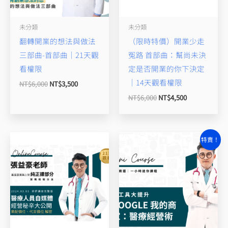
未分類
未分類
翻轉開業的想法與做法
（限時特價）開業少走
三部曲-首部曲｜21天觀
冤路 首部曲：幫尚未決
看權限
定是否開業的你下決定
｜14天觀看權限
NT$
6,000
NT$
3,500
NT$
6,000
NT$
4,500
原
目
特賣！
始
前
價
價
格：
格：
NT$3,000。
NT$2,800。