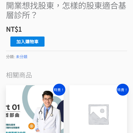
開業想找股東，怎樣的股東適合基
基
層診所？
層
診
NT$
1
所？
數
加入購物車
量
分類:
未分類
相關商品
原
目
原
目
特賣！
特賣！
始
前
始
前
價
價
價
價
格：
格：
格：
格：
NT$6,000。
NT$3,500。
NT$6,000。
NT$4,500。