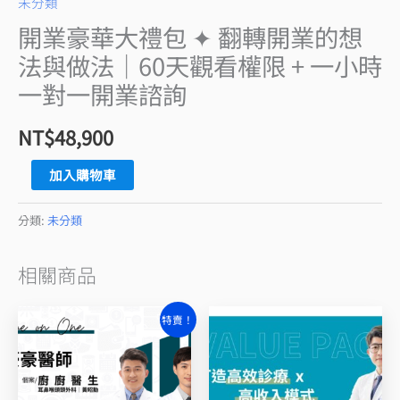
未分類
想
開業豪華大禮包 ✦ 翻轉開業的想
法
法與做法｜60天觀看權限 + 一小時
與
做
一對一開業諮詢
法
NT$
48,900
｜
60
加入購物車
天
觀
分類:
未分類
看
權
相關商品
限
+
原
目
特賣！
一
始
前
價
價
小
格：
格：
時
NT$1,999。
NT$999。
一