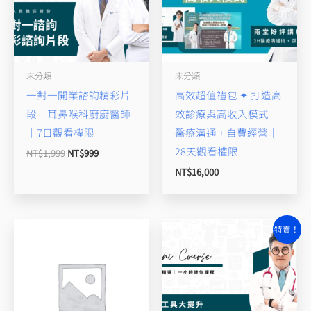
對
一
開
業
未分類
未分類
諮
一對一開業諮詢精彩片
高效超值禮包 ✦ 打造高
詢
段｜耳鼻喉科廚廚醫師
效診療與高收入模式｜
數
｜7日觀看權限
醫療溝通 + 自費經營｜
量
28天觀看權限
NT$
1,999
NT$
999
NT$
16,000
原
目
特賣！
始
前
價
價
格：
格：
NT$3,000。
NT$2,800。