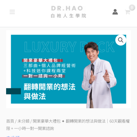
跳
至
主
要
開
內
業
容
豪
華
大
禮
包
✦
翻
轉
開
首頁
/
未分類
/ 開業豪華大禮包 ✦ 翻轉開業的想法與做法｜60天觀看權
業
限 + 一小時一對一開業諮詢
的