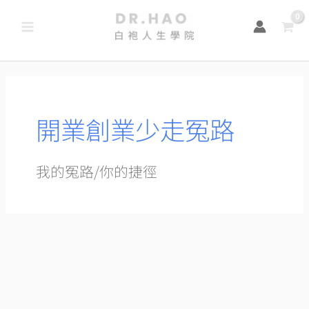
跳
至
主
要
內
容
開業創業少走冤路
我的冤路/你的捷徑