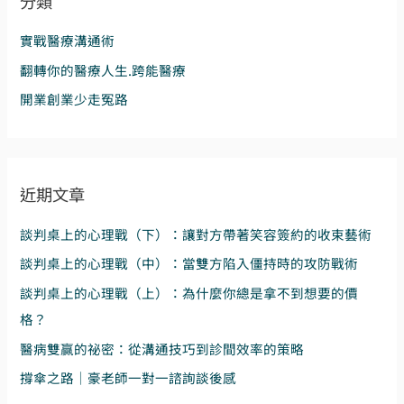
分類
字
程
:
實戰醫療溝通術
2023.12.24
課
翻轉你的醫療人生.跨能醫療
前
開業創業少走冤路
熱
身
熱
腦
近期文章
談判桌上的心理戰（下）：讓對方帶著笑容簽約的收束藝術
談判桌上的心理戰（中）：當雙方陷入僵持時的攻防戰術
談判桌上的心理戰（上）：為什麼你總是拿不到想要的價
格？
醫病雙贏的祕密：從溝通技巧到診間效率的策略
撐傘之路｜豪老師一對一諮詢談後感